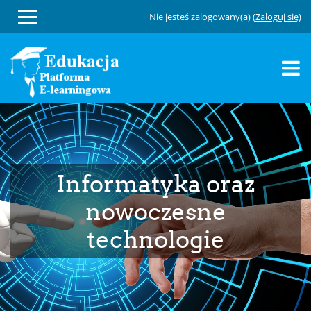
Nie jesteś zalogowany(a) (
Zaloguj się
)
Przejdź
do
głównej
zawartości
Informatyka oraz
nowoczesne
technologie