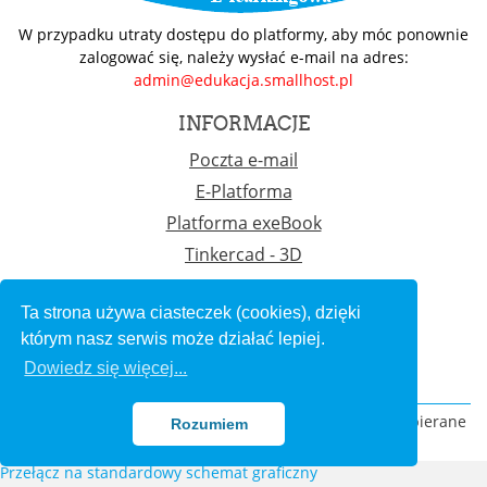
W przypadku utraty dostępu do platformy, aby móc ponownie
zalogować się, należy wysłać e-mail na adres:
admin@edukacja.smallhost.pl
INFORMACJE
Poczta e-mail
E-Platforma
Platforma exeBook
Tinkercad - 3D
Programowanie
Ta strona używa ciasteczek (cookies), dzięki
KONTAKT
którym nasz serwis może działać lepiej.
E-mail :
admin@edukacja.smallhost.pl
Dowiedz się więcej...
Copyright © 2015 - Rozwijane przez
LMSACE.com
. Wspierane
Rozumiem
przez
Moodle
Przełącz na standardowy schemat graficzny