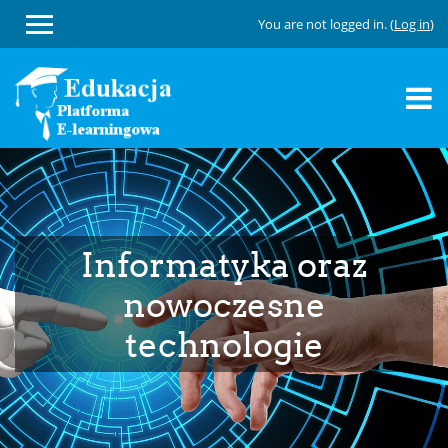
You are not logged in. (
Log in
)
Skip
to
main
content
Informatyka oraz
nowoczesne
technologie