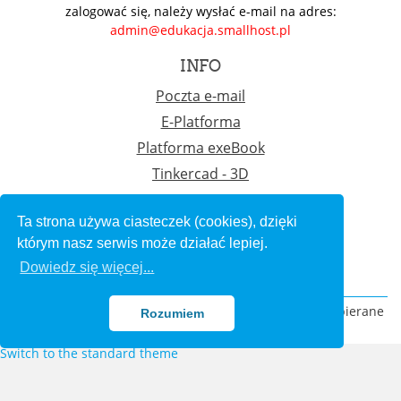
zalogować się, należy wysłać e-mail na adres:
admin@edukacja.smallhost.pl
INFO
Poczta e-mail
E-Platforma
Platforma exeBook
Tinkercad - 3D
Programowanie
Ta strona używa ciasteczek (cookies), dzięki
CONTACT US
którym nasz serwis może działać lepiej.
E-mail :
admin@edukacja.smallhost.pl
Dowiedz się więcej...
Copyright © 2015 - Rozwijane przez
LMSACE.com
. Wspierane
Rozumiem
przez
Moodle
Switch to the standard theme